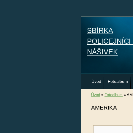
SBÍRKA
POLICEJNÍC
NÁŠIVEK
Úvod
Fotoalbum
Úvod
»
Fotoalbum
»
AM
AMERIKA