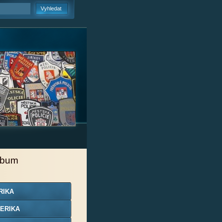
lbum
RIKA
ERIKA