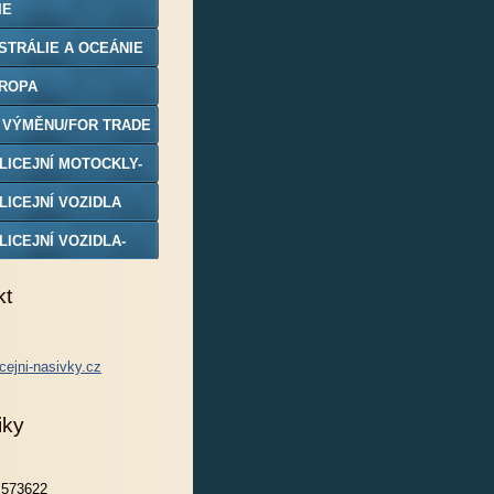
IE
STRÁLIE A OCEÁNIE
ROPA
 VÝMĚNU/FOR TRADE
LICEJNÍ MOTOCKLY-
DELY
LICEJNÍ VOZIDLA
LICEJNÍ VOZIDLA-
DELY
kt
cejni-nasivky.cz
iky
573622