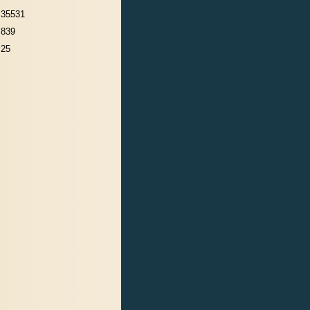
35531
839
25