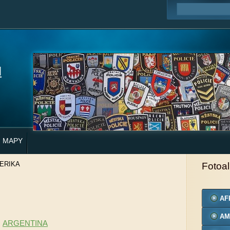
H
MAPY
ERIKA
Fotoa
AF
AM
ARGENTINA