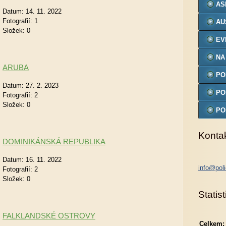
AS
Datum:
14. 11. 2022
Fotografií:
1
AU
Složek:
0
EV
NA
ARUBA
PO
Datum:
27. 2. 2023
MO
PO
Fotografií:
2
Složek:
0
PO
MO
Konta
DOMINIKÁNSKÁ REPUBLIKA
Datum:
16. 11. 2022
info@poli
Fotografií:
2
Složek:
0
Statist
FALKLANDSKÉ OSTROVY
Celkem: