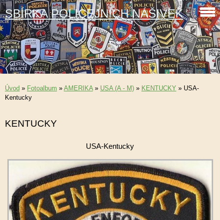
SBÍRKA POLICEJNÍCH NÁŠIVEK
Úvod
»
Fotoalbum
»
AMERIKA
»
USA (A - M)
»
KENTUCKY
»
USA-
Kentucky
KENTUCKY
USA-Kentucky