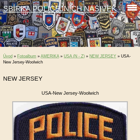
SBÍRKA POLICEJNÍCH NÁŠIVEK
Úvod
»
Fotoalbum
»
AMERIKA
»
USA (N - Z)
»
NEW JERSEY
»
USA-
New Jersey-Woolwich
NEW JERSEY
USA-New Jersey-Woolwich