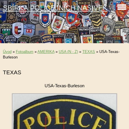
SBÍRKA POLICEJNÍCH NÁŠIVEK
Úvod
»
Fotoalbum
»
AMERIKA
»
USA (N - Z)
»
TEXAS
»
USA-Texas-
Burleson
TEXAS
USA-Texas-Burleson