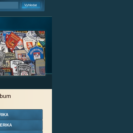
lbum
RIKA
ERIKA