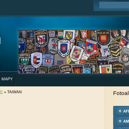
H
MAPY
IE
»
TAIWAN
Fotoa
AF
AM