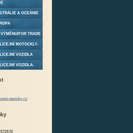
IE
STRÁLIE A OCEÁNIE
ROPA
 VÝMĚNU/FOR TRADE
LICEJNÍ MOTOCKLY-
DELY
LICEJNÍ VOZIDLA
LICEJNÍ VOZIDLA-
DELY
kt
cejni-nasivky.cz
iky
572570