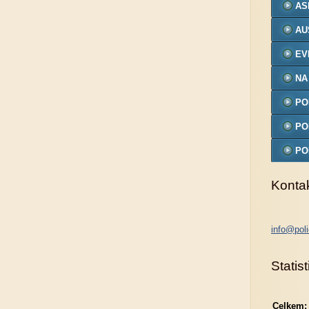
AS
AU
EV
NA
PO
MO
PO
PO
MO
Konta
info@poli
Statist
Celkem: