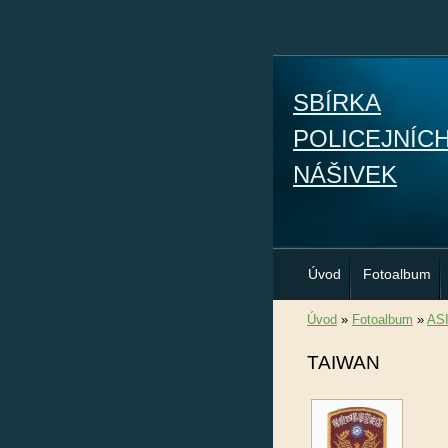
SBÍRKA
POLICEJNÍC
NÁŠIVEK
Úvod
Fotoalbum
Úvod
»
Fotoalbum
»
AS
TAIWAN