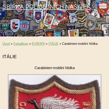
SBÍRKA POLICEJNÍCH NÁŠIVEK
Úvod
»
Fotoalbum
»
EVROPA
»
ITÁLIE
»
Carabinieri-mobilní hlídka
ITÁLIE
Carabinieri-mobilní hlídka