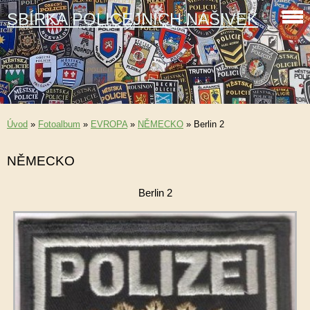
SBÍRKA POLICEJNÍCH NÁŠIVEK
Úvod
»
Fotoalbum
»
EVROPA
»
NĚMECKO
»
Berlin 2
NĚMECKO
Berlin 2