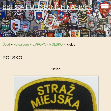
SBÍRKA POLICEJNÍCH NÁŠIVEK
Úvod
»
Fotoalbum
»
EVROPA
»
POLSKO
»
Kielce
POLSKO
Kielce