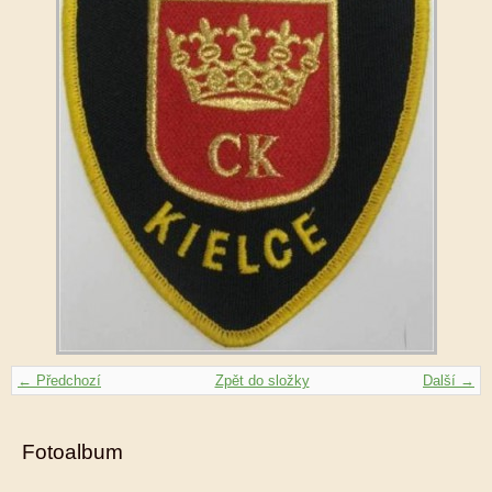
← Předchozí
Zpět do složky
Další →
Fotoalbum