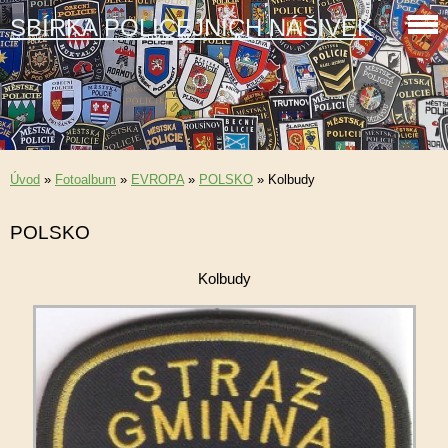
SBÍRKA POLICEJNÍCH NÁŠIVEK
Úvod
»
Fotoalbum
»
EVROPA
»
POLSKO
»
Kolbudy
POLSKO
Kolbudy