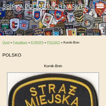
SBÍRKA POLICEJNÍCH NÁŠIVEK
Úvod
»
Fotoalbum
»
EVROPA
»
POLSKO
»
Kornik-Bnin
POLSKO
Kornik-Bnin