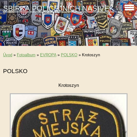
SBÍRKA POLICEJNÍCH NÁŠIVEK
Úvod
»
Fotoalbum
»
EVROPA
»
POLSKO
»
Krotoszyn
POLSKO
Krotoszyn