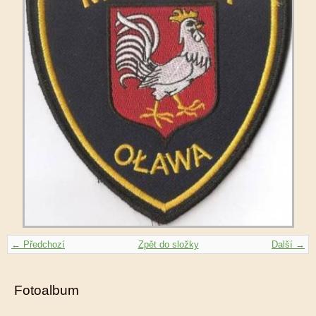
← Předchozí
Zpět do složky
Další →
Fotoalbum