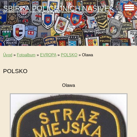
SBÍRKA POLICEJNÍCH NÁŠIVEK
Úvod
»
Fotoalbum
»
EVROPA
»
POLSKO
»
Olawa
POLSKO
Olawa