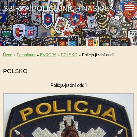
SBÍRKA POLICEJNÍCH NÁŠIVEK
Úvod
»
Fotoalbum
»
EVROPA
»
POLSKO
»
Policja-jízdní oddíl
POLSKO
Policja-jízdní oddíl