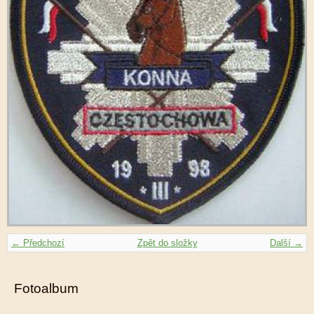
← Předchozí
Zpět do složky
Další →
Fotoalbum