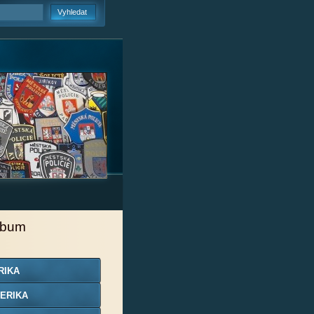
lbum
RIKA
ERIKA