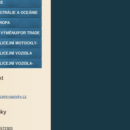
IE
STRÁLIE A OCEÁNIE
ROPA
 VÝMĚNU/FOR TRADE
LICEJNÍ MOTOCKLY-
DELY
LICEJNÍ VOZIDLA
LICEJNÍ VOZIDLA-
DELY
kt
cejni-nasivky.cz
iky
572303