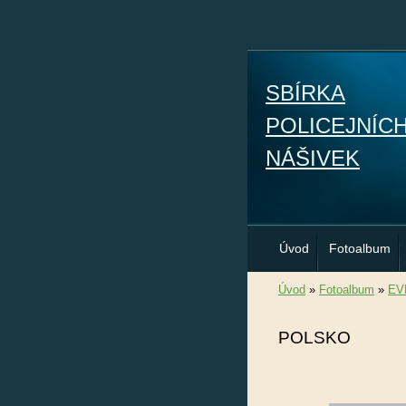
SBÍRKA
POLICEJNÍC
NÁŠIVEK
Úvod
Fotoalbum
Úvod
»
Fotoalbum
»
EV
POLSKO