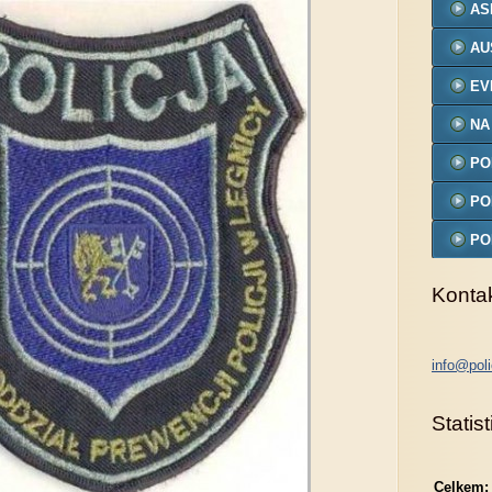
AS
AU
EV
NA
PO
MO
PO
PO
MO
Konta
info@poli
Statist
Celkem: