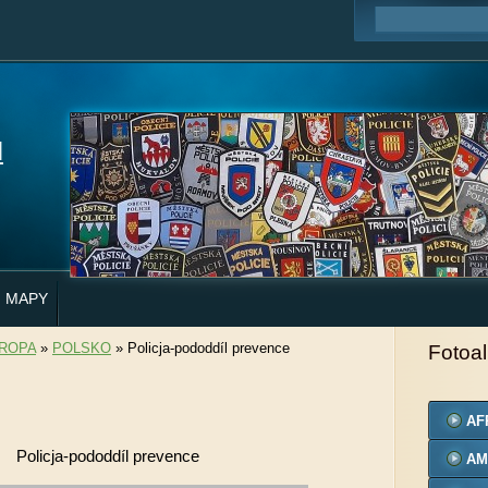
H
MAPY
ROPA
»
POLSKO
»
Policja-pododdíl prevence
Fotoa
AF
Policja-pododdíl prevence
AM