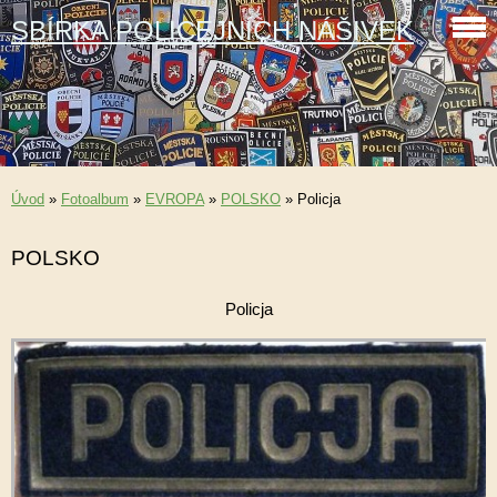
SBÍRKA POLICEJNÍCH NÁŠIVEK
Úvod
»
Fotoalbum
»
EVROPA
»
POLSKO
»
Policja
POLSKO
Policja