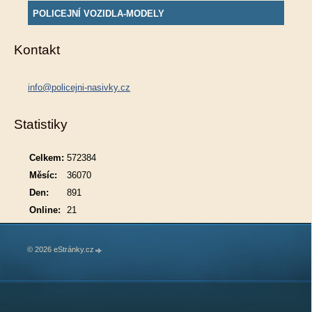
POLICEJNÍ VOZIDLA-MODELY
Kontakt
info@policejni-nasivky.cz
Statistiky
Celkem:
572384
Měsíc:
36070
Den:
891
Online:
21
© 2026 eStránky.cz