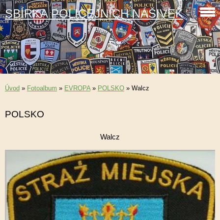
SBÍRKA POLICEJNÍCH NÁŠIVEK
Úvod
»
Fotoalbum
»
EVROPA
»
POLSKO
»
Walcz
POLSKO
Walcz