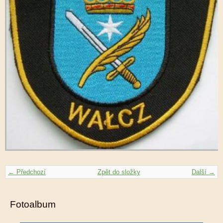
← Předchozí
Zpět do složky
Další →
Fotoalbum