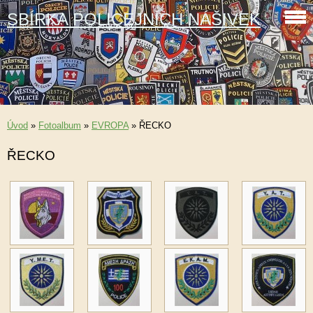
SBÍRKA POLICEJNÍCH NÁŠIVEK
Úvod
»
Fotoalbum
»
EVROPA
»
ŘECKO
ŘECKO