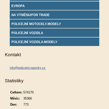
EVROPA
NA VÝMĚNU/FOR TRADE
POLICEJNÍ MOTOCKLY-MODELY
POLICEJNÍ VOZIDLA
POLICEJNÍ VOZIDLA-MODELY
Kontakt
info@policejni-nasivky.cz
Statistiky
Celkem:
574170
Měsíc:
35366
Den:
773