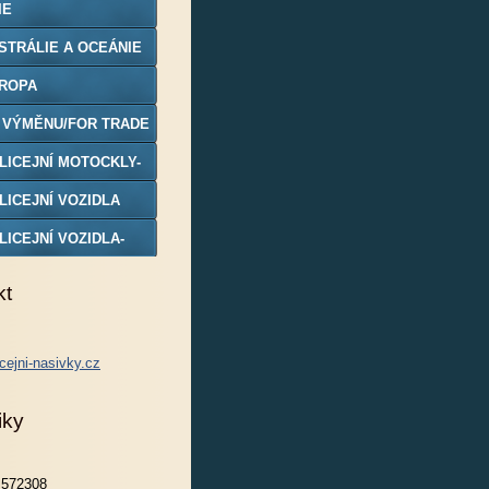
IE
STRÁLIE A OCEÁNIE
ROPA
 VÝMĚNU/FOR TRADE
LICEJNÍ MOTOCKLY-
DELY
LICEJNÍ VOZIDLA
LICEJNÍ VOZIDLA-
DELY
kt
cejni-nasivky.cz
iky
572308