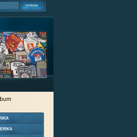
lbum
RIKA
ERIKA