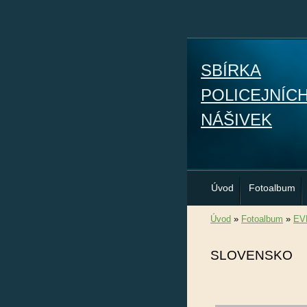
SBÍRKA
POLICEJNÍC
NÁŠIVEK
Úvod
Fotoalbum
Úvod
»
Fotoalbum
»
EV
SLOVENSKO