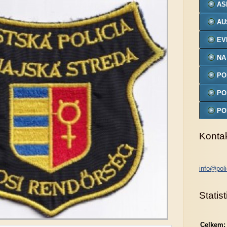
AS
AU
EV
NA
PO
MO
PO
PO
MO
Konta
info@poli
Statist
Celkem: