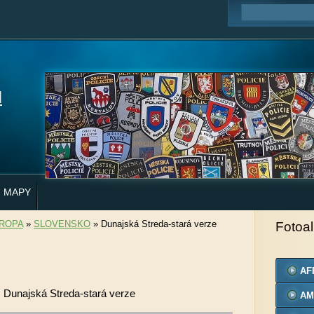
H
MAPY
ROPA
»
SLOVENSKO
»
Dunajská Streda-stará verze
Fotoa
AF
Dunajská Streda-stará verze
AM