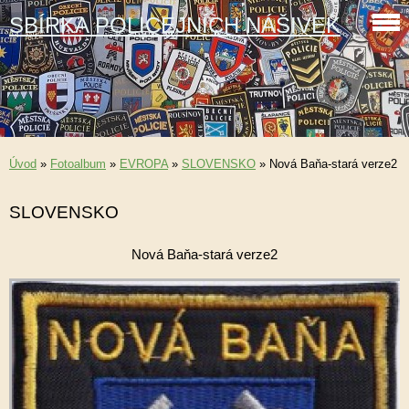
SBÍRKA POLICEJNÍCH NÁŠIVEK
Úvod
»
Fotoalbum
»
EVROPA
»
SLOVENSKO
»
Nová Baňa-stará verze2
SLOVENSKO
Nová Baňa-stará verze2