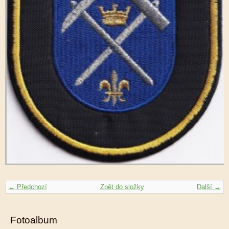
← Předchozí
Zpět do složky
Další →
Fotoalbum