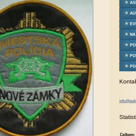
AS
AU
EV
NA
PO
MO
PO
PO
MO
Konta
info@poli
Statist
Celkem: