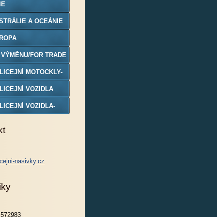
IE
STRÁLIE A OCEÁNIE
ROPA
 VÝMĚNU/FOR TRADE
LICEJNÍ MOTOCKLY-
DELY
LICEJNÍ VOZIDLA
LICEJNÍ VOZIDLA-
DELY
kt
cejni-nasivky.cz
iky
572983