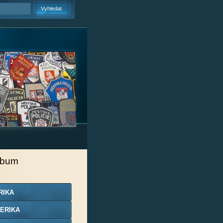
lbum
RIKA
ERIKA