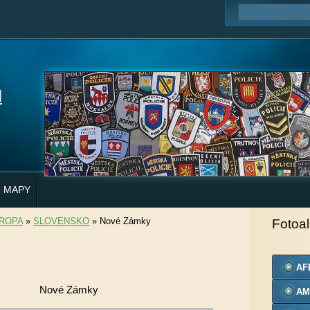
H
MAPY
ROPA
»
SLOVENSKO
»
Nové Zámky
Fotoa
AF
Nové Zámky
AM