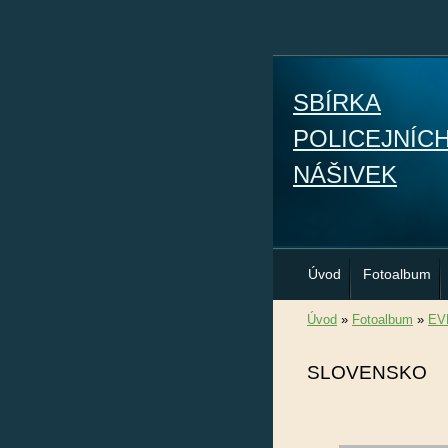
SBÍRKA
POLICEJNÍC
NÁŠIVEK
Úvod
Fotoalbum
Úvod
»
Fotoalbum
»
EV
SLOVENSKO