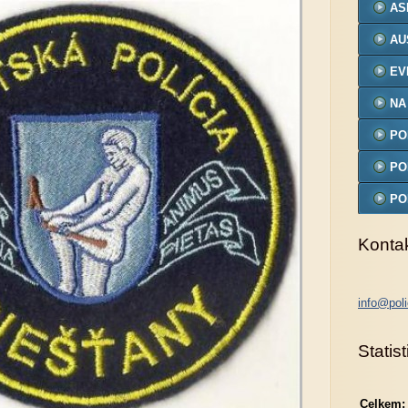
AS
AU
EV
NA
PO
MO
PO
PO
MO
Konta
info@poli
Statist
Celkem: