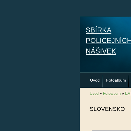
SBÍRKA
POLICEJNÍC
NÁŠIVEK
Úvod
Fotoalbum
Úvod
»
Fotoalbum
»
EV
SLOVENSKO