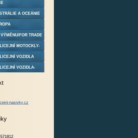
IE
STRÁLIE A OCEÁNIE
ROPA
 VÝMĚNU/FOR TRADE
LICEJNÍ MOTOCKLY-
DELY
LICEJNÍ VOZIDLA
LICEJNÍ VOZIDLA-
DELY
kt
cejni-nasivky.cz
iky
571812