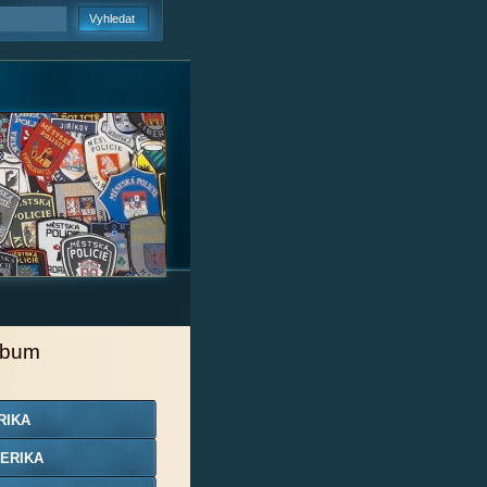
lbum
RIKA
ERIKA