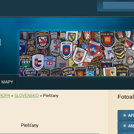
H
MAPY
ROPA
»
SLOVENSKO
»
Piešťany
Fotoa
AF
Piešťany
AM