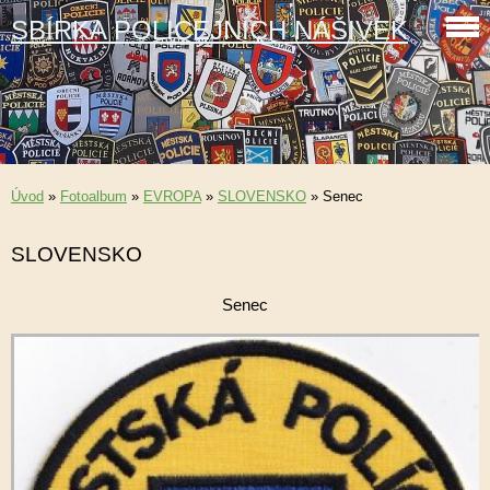
SBÍRKA POLICEJNÍCH NÁŠIVEK
Úvod
»
Fotoalbum
»
EVROPA
»
SLOVENSKO
»
Senec
SLOVENSKO
Senec