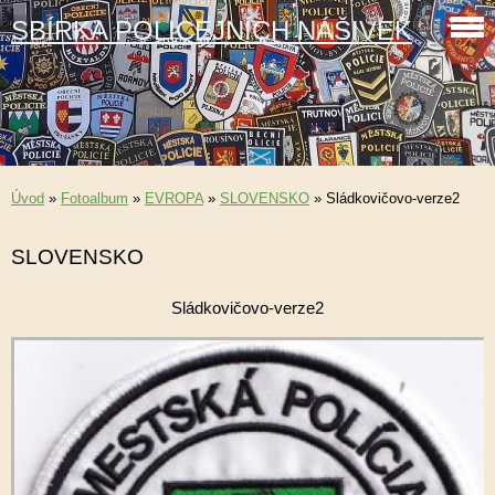
SBÍRKA POLICEJNÍCH NÁŠIVEK
Úvod
»
Fotoalbum
»
EVROPA
»
SLOVENSKO
»
Sládkovičovo-verze2
SLOVENSKO
Sládkovičovo-verze2