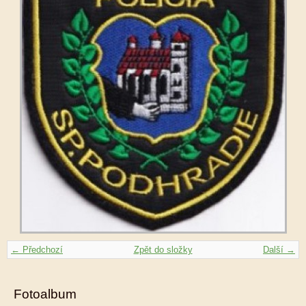
← Předchozí
Zpět do složky
Další →
Fotoalbum