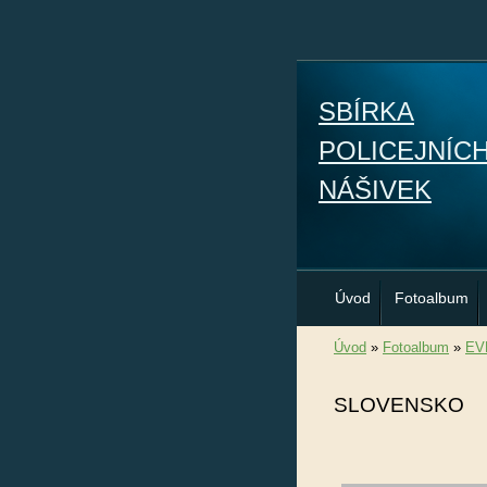
SBÍRKA
POLICEJNÍC
NÁŠIVEK
Úvod
Fotoalbum
Úvod
»
Fotoalbum
»
EV
SLOVENSKO