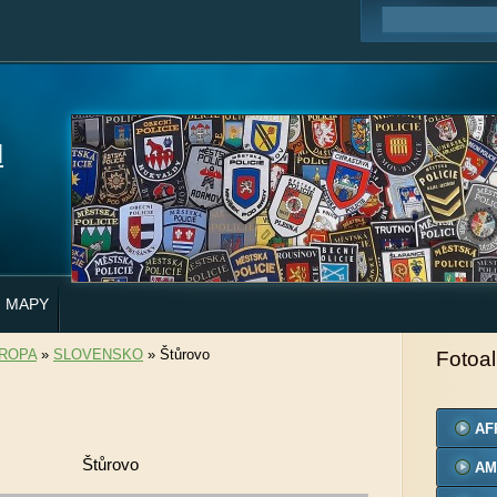
H
MAPY
ROPA
»
SLOVENSKO
»
Štůrovo
Fotoa
AF
Štůrovo
AM