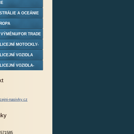
IE
STRÁLIE A OCEÁNIE
ROPA
 VÝMĚNU/FOR TRADE
LICEJNÍ MOTOCKLY-
DELY
LICEJNÍ VOZIDLA
LICEJNÍ VOZIDLA-
DELY
kt
cejni-nasivky.cz
iky
571585