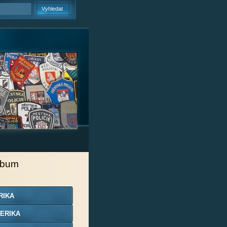
lbum
RIKA
ERIKA