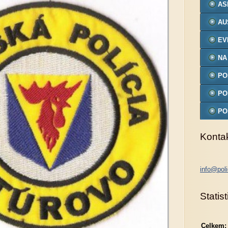
AS
AU
EV
NA
PO
MO
PO
PO
MO
Konta
info@poli
Statist
Celkem: