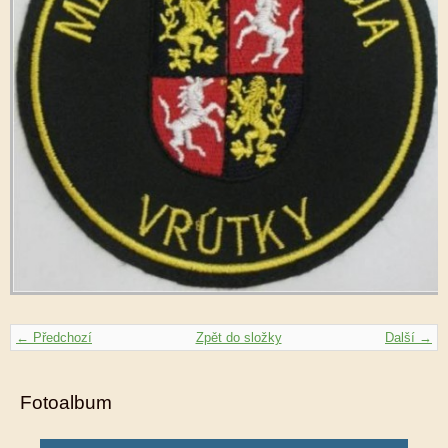
← Předchozí
Zpět do složky
Další →
Fotoalbum