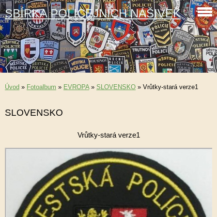
SBÍRKA POLICEJNÍCH NÁŠIVEK
Úvod
»
Fotoalbum
»
EVROPA
»
SLOVENSKO
»
Vrůtky-stará verze1
SLOVENSKO
Vrůtky-stará verze1