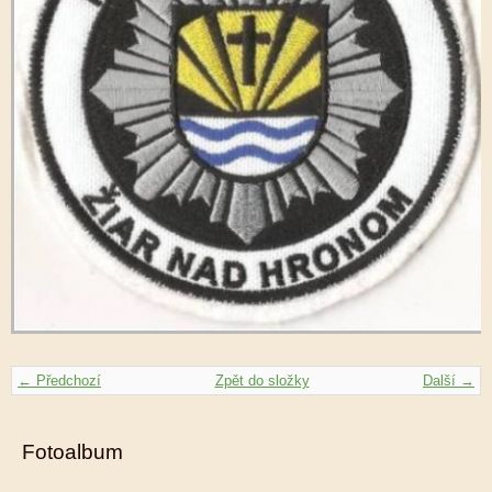
← Předchozí
Zpět do složky
Další →
Fotoalbum