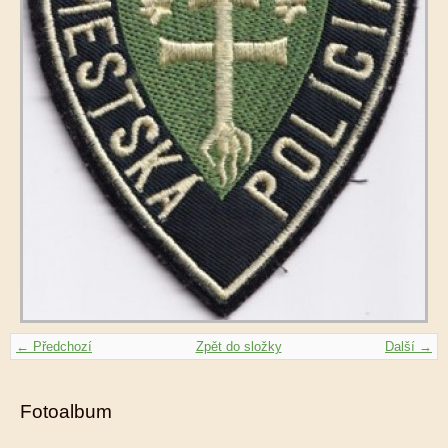
← Předchozí
Zpět do složky
Další →
Fotoalbum