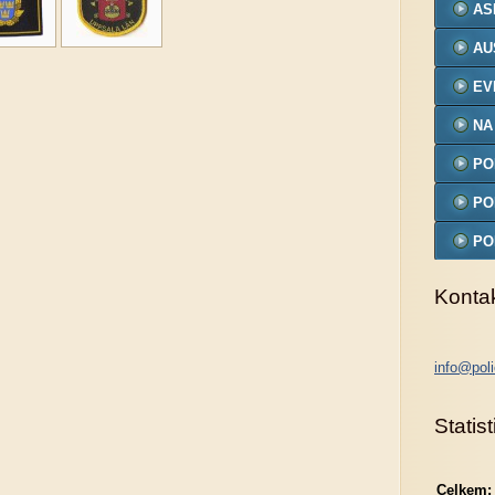
AS
AU
EV
NA
PO
MO
PO
PO
MO
Konta
info@poli
Statist
Celkem: