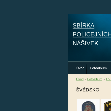
SBÍRKA
POLICEJNÍC
NÁŠIVEK
Úvod
Fotoalbum
Úvod
»
Fotoalbum
»
EV
ŠVÉDSKO