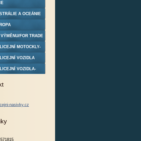
IE
STRÁLIE A OCEÁNIE
ROPA
 VÝMĚNU/FOR TRADE
LICEJNÍ MOTOCKLY-
DELY
LICEJNÍ VOZIDLA
LICEJNÍ VOZIDLA-
DELY
kt
cejni-nasivky.cz
iky
571815