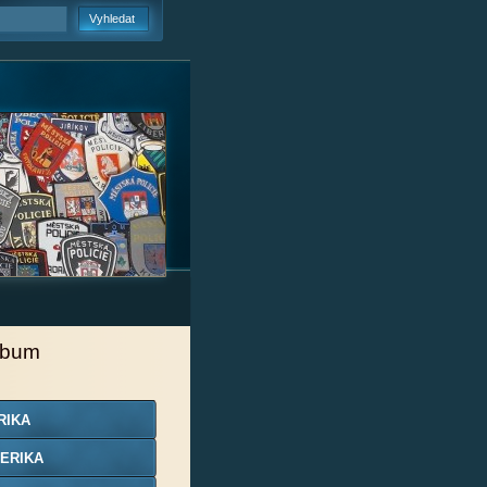
lbum
RIKA
ERIKA