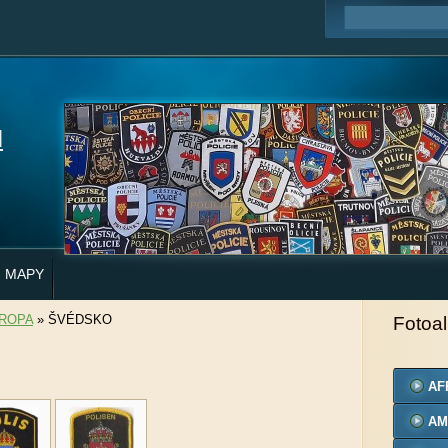
H
MAPY
ROPA
»
ŠVÉDSKO
Fotoa
AF
AM