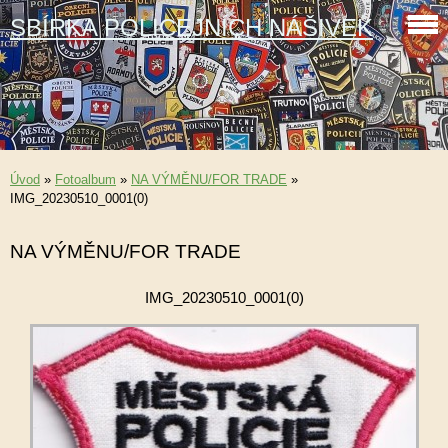
SBÍRKA POLICEJNÍCH NÁŠIVEK
Úvod
»
Fotoalbum
»
NA VÝMĚNU/FOR TRADE
»
IMG_20230510_0001(0)
NA VÝMĚNU/FOR TRADE
IMG_20230510_0001(0)