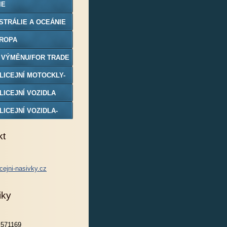
IE
STRÁLIE A OCEÁNIE
ROPA
 VÝMĚNU/FOR TRADE
LICEJNÍ MOTOCKLY-
DELY
LICEJNÍ VOZIDLA
LICEJNÍ VOZIDLA-
DELY
kt
cejni-nasivky.cz
iky
571169