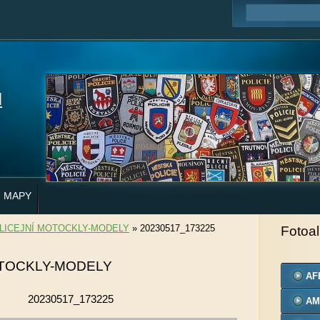
H
MAPY
LICEJNÍ MOTOCKLY-MODELY
»
20230517_173225
Fotoa
OTOCKLY-MODELY
AF
20230517_173225
AM