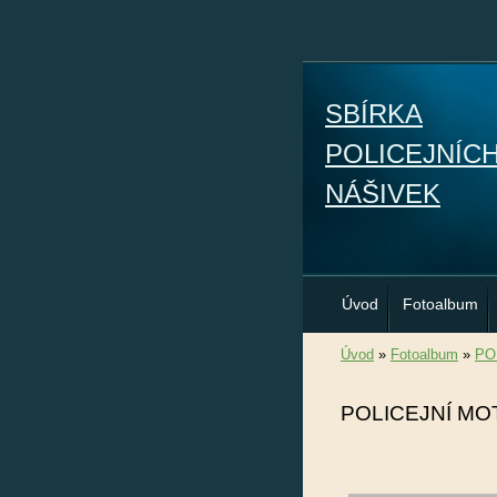
SBÍRKA
POLICEJNÍC
NÁŠIVEK
Úvod
Fotoalbum
Úvod
»
Fotoalbum
»
PO
POLICEJNÍ M