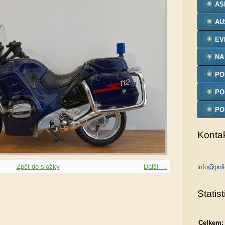
AS
AU
EV
NA
PO
MO
PO
PO
MO
Konta
Zpět do složky
Další →
info@poli
Statist
Celkem: