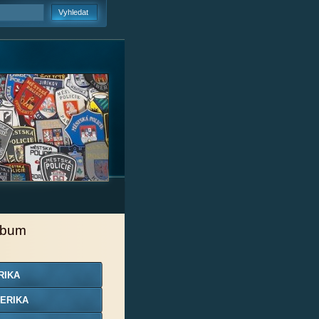
lbum
RIKA
ERIKA