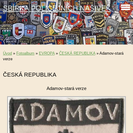
SBÍRKA POLICEJNÍCH NÁŠIVEK
Úvod
»
Fotoalbum
»
EVROPA
»
ČESKÁ REPUBLIKA
»
Adamov-stará
verze
ČESKÁ REPUBLIKA
Adamov-stará verze