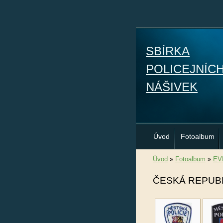
SBÍRKA
POLICEJNÍC
NÁŠIVEK
Úvod
Fotoalbum
Úvod
»
Fotoalbum
»
EV
ČESKÁ REPUB