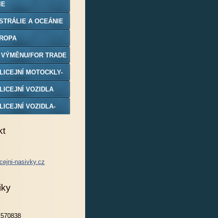
IE
STRÁLIE A OCEÁNIE
ROPA
 VÝMĚNU/FOR TRADE
LICEJNÍ MOTOCKLY-
DELY
LICEJNÍ VOZIDLA
LICEJNÍ VOZIDLA-
DELY
kt
cejni-nasivky.cz
iky
570838