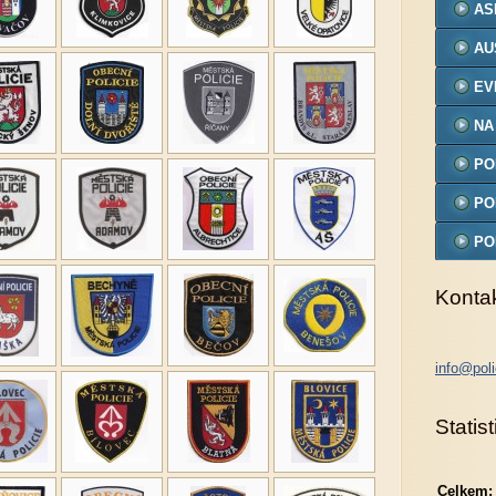
AS
AU
EV
NA
PO
MO
PO
PO
MO
Konta
info@poli
Statist
Celkem: