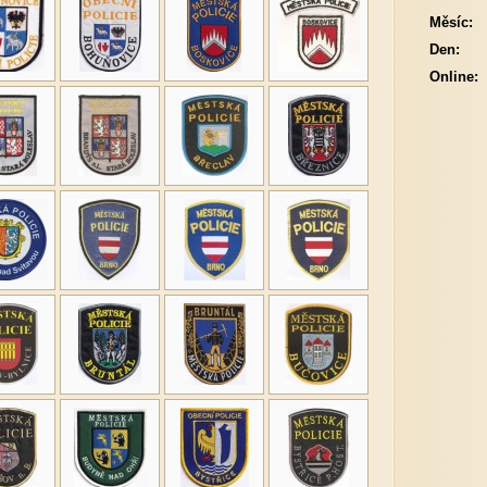
Měsíc:
Den:
Online: