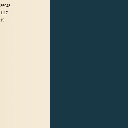
35948
1117
15