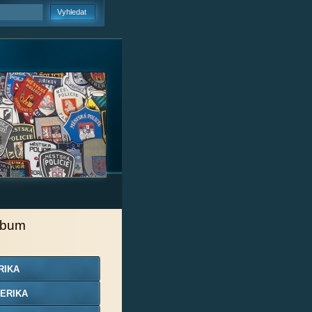
lbum
RIKA
ERIKA