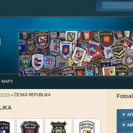
H
MAPY
ROPA
»
ČESKÁ REPUBLIKA
Fotoa
LIKA
AF
AM