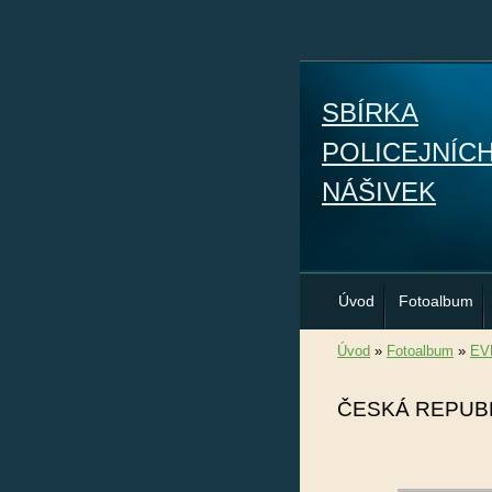
SBÍRKA
POLICEJNÍC
NÁŠIVEK
Úvod
Fotoalbum
Úvod
»
Fotoalbum
»
EV
ČESKÁ REPUB