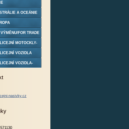
IE
STRÁLIE A OCEÁNIE
ROPA
 VÝMĚNU/FOR TRADE
LICEJNÍ MOTOCKLY-
DELY
LICEJNÍ VOZIDLA
LICEJNÍ VOZIDLA-
DELY
kt
cejni-nasivky.cz
iky
571130