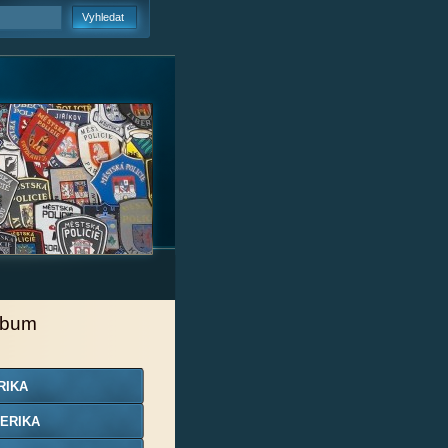
lbum
RIKA
ERIKA