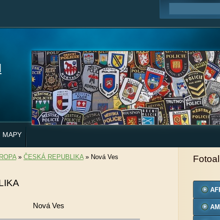
H
MAPY
ROPA
»
ČESKÁ REPUBLIKA
»
Nová Ves
Fotoa
LIKA
AF
Nová Ves
AM