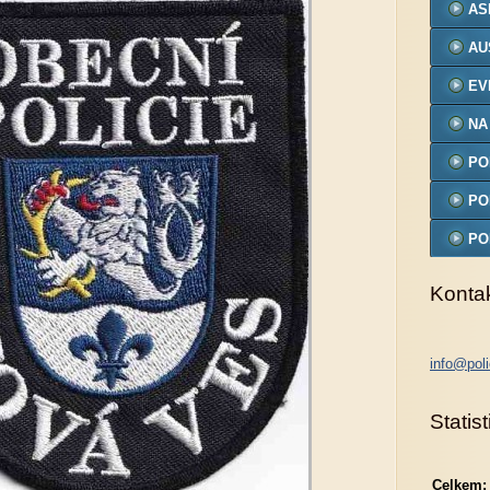
AS
AU
EV
NA
PO
MO
PO
PO
MO
Konta
info@poli
Statist
Celkem: