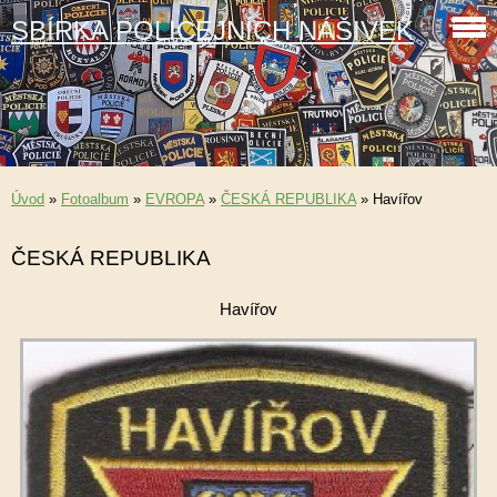
SBÍRKA POLICEJNÍCH NÁŠIVEK
Úvod
»
Fotoalbum
»
EVROPA
»
ČESKÁ REPUBLIKA
»
Havířov
ČESKÁ REPUBLIKA
Havířov