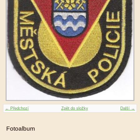
← Předchozí
Zpět do složky
Další →
Fotoalbum