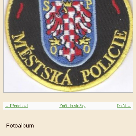
← Předchozí
Zpět do složky
Další →
Fotoalbum