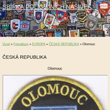
SBÍRKA POLICEJNÍCH NÁŠIVEK
Úvod
»
Fotoalbum
»
EVROPA
»
ČESKÁ REPUBLIKA
»
Olomouc
ČESKÁ REPUBLIKA
Olomouc