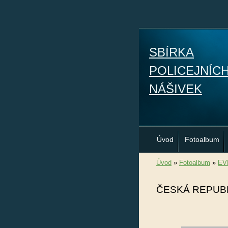
SBÍRKA
POLICEJNÍC
NÁŠIVEK
Úvod
Fotoalbum
Úvod
»
Fotoalbum
»
EV
ČESKÁ REPUB