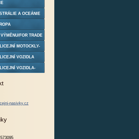
IE
STRÁLIE A OCEÁNIE
ROPA
 VÝMĚNU/FOR TRADE
LICEJNÍ MOTOCKLY-
DELY
LICEJNÍ VOZIDLA
LICEJNÍ VOZIDLA-
DELY
kt
cejni-nasivky.cz
iky
573095