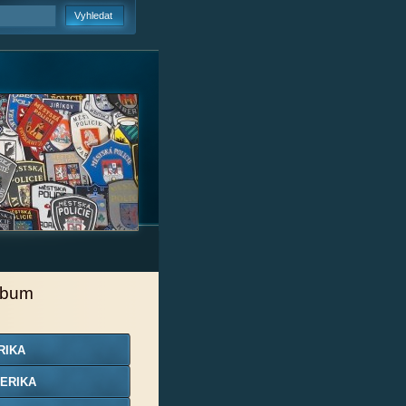
lbum
RIKA
ERIKA