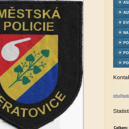
AS
AU
EV
NA
PO
MO
PO
PO
MO
Konta
info@poli
Statist
Celkem: