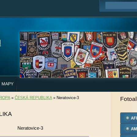
H
MAPY
ROPA
»
ČESKÁ REPUBLIKA
»
Neratovice-3
Fotoa
LIKA
AF
Neratovice-3
AM