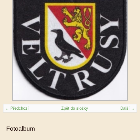
← Předchozí
Zpět do složky
Další →
Fotoalbum