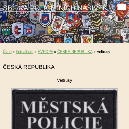
SBÍRKA POLICEJNÍCH NÁŠIVEK
Úvod
»
Fotoalbum
»
EVROPA
»
ČESKÁ REPUBLIKA
»
Veltrusy
ČESKÁ REPUBLIKA
Veltrusy