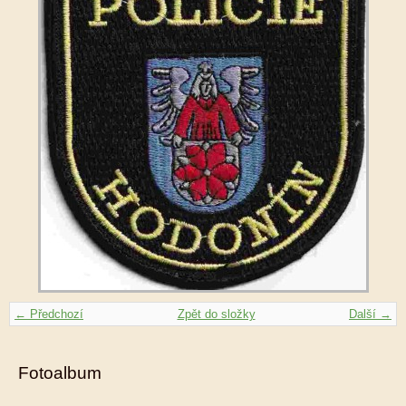
← Předchozí
Zpět do složky
Další →
Fotoalbum