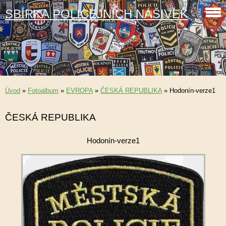
SBÍRKA POLICEJNÍCH NÁŠIVEK
Úvod
»
Fotoalbum
»
EVROPA
»
ČESKÁ REPUBLIKA
»
Hodonín-verze1
ČESKÁ REPUBLIKA
Hodonín-verze1