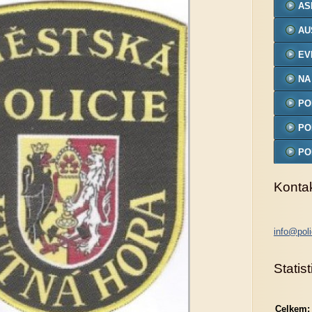
AS
AU
EV
NA
PO
MO
PO
PO
MO
Konta
info@poli
Statist
Celkem: