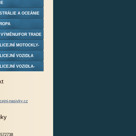
IE
STRÁLIE A OCEÁNIE
ROPA
 VÝMĚNU/FOR TRADE
LICEJNÍ MOTOCKLY-
DELY
LICEJNÍ VOZIDLA
LICEJNÍ VOZIDLA-
DELY
kt
cejni-nasivky.cz
iky
572738