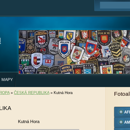
H
MAPY
ROPA
»
ČESKÁ REPUBLIKA
»
Kutná Hora
Fotoa
LIKA
AF
Kutná Hora
AM