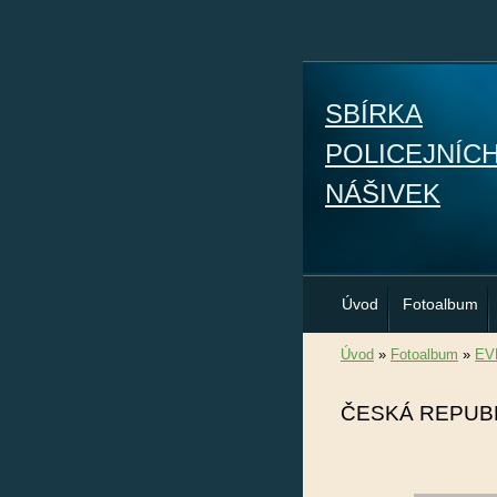
SBÍRKA
POLICEJNÍC
NÁŠIVEK
Úvod
Fotoalbum
Úvod
»
Fotoalbum
»
EV
ČESKÁ REPUB