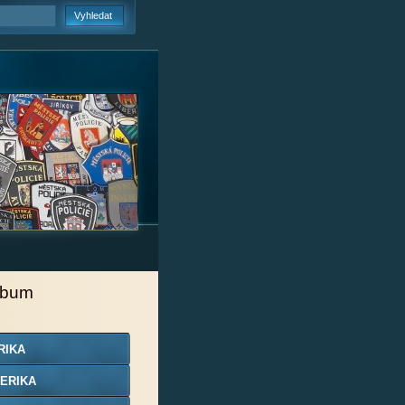
lbum
RIKA
ERIKA