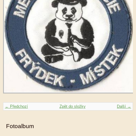
← Předchozí
Zpět do složky
Další →
Fotoalbum