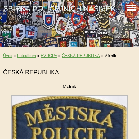
SBÍRKA POLICEJNÍCH NÁŠIVEK
Úvod
»
Fotoalbum
»
EVROPA
»
ČESKÁ REPUBLIKA
»
Mělník
ČESKÁ REPUBLIKA
Mělník