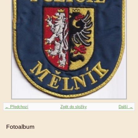
← Předchozí
Zpět do složky
Další →
Fotoalbum