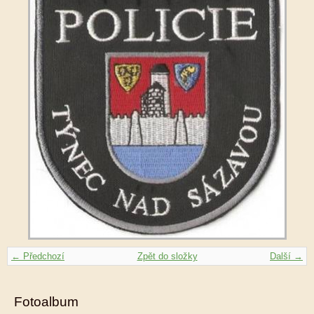
← Předchozí
Zpět do složky
Další →
Fotoalbum