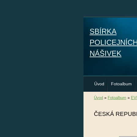
SBÍRKA
POLICEJNÍC
NÁŠIVEK
Úvod
Fotoalbum
Úvod
»
Fotoalbum
»
EV
ČESKÁ REPUB