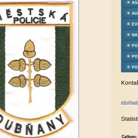
AS
AU
EV
NA
PO
MO
PO
PO
MO
Konta
info@poli
Statist
Celkem: