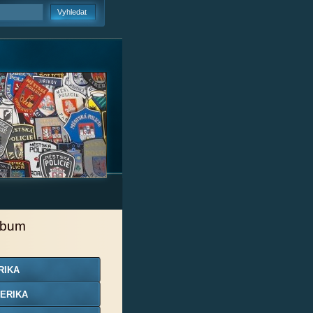
lbum
RIKA
ERIKA