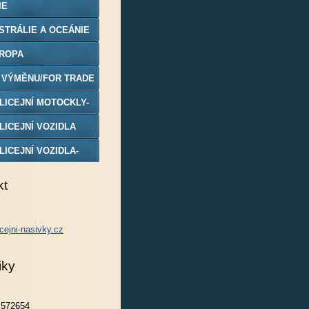
IE
STRÁLIE A OCEÁNIE
ROPA
 VÝMĚNU/FOR TRADE
LICEJNÍ MOTOCKLY-
DELY
LICEJNÍ VOZIDLA
LICEJNÍ VOZIDLA-
DELY
kt
cejni-nasivky.cz
iky
572654