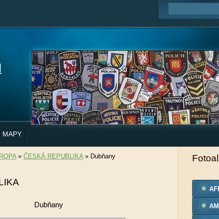
H
MAPY
ROPA
»
ČESKÁ REPUBLIKA
»
Dubňany
Fotoa
LIKA
AF
Dubňany
AM