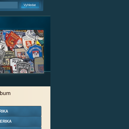
lbum
RIKA
ERIKA