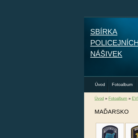
SBÍRKA
POLICEJNÍC
NÁŠIVEK
Úvod
Fotoalbum
Úvod
»
Fotoalbum
»
EV
MAĎARSKO