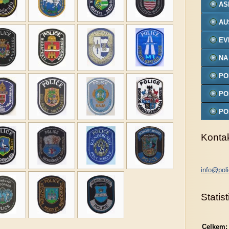
AS
AU
EV
NA
PO
MO
PO
PO
MO
Konta
info@poli
Statist
Celkem: