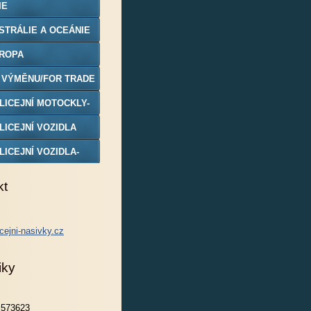
IE
STRÁLIE A OCEÁNIE
ROPA
 VÝMĚNU/FOR TRADE
LICEJNÍ MOTOCKLY-
DELY
LICEJNÍ VOZIDLA
LICEJNÍ VOZIDLA-
DELY
kt
cejni-nasivky.cz
iky
573623