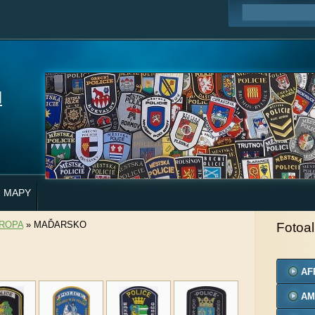
H
MAPY
ROPA
»
MAĎARSKO
Fotoa
AF
AM