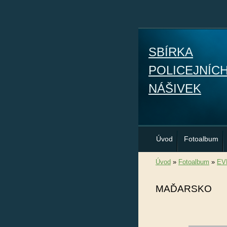
SBÍRKA
POLICEJNÍC
NÁŠIVEK
Úvod
Fotoalbum
Úvod
»
Fotoalbum
»
EV
MAĎARSKO