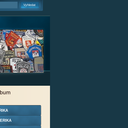
lbum
RIKA
ERIKA