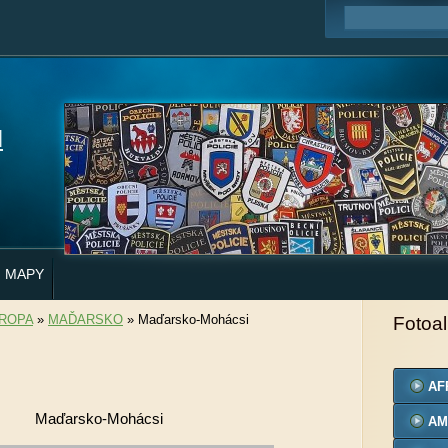
H
MAPY
ROPA
»
MAĎARSKO
»
Maďarsko-Mohácsi
Fotoa
AF
Maďarsko-Mohácsi
AM