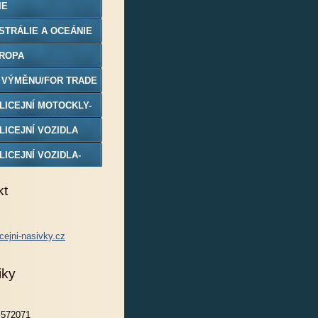
IE
STRÁLIE A OCEÁNIE
ROPA
 VÝMĚNU/FOR TRADE
LICEJNÍ MOTOCKLY-
DELY
LICEJNÍ VOZIDLA
LICEJNÍ VOZIDLA-
DELY
kt
cejni-nasivky.cz
iky
572071