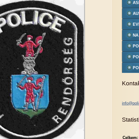
AS
AU
EV
NA
PO
MO
PO
PO
MO
Konta
info@poli
Statist
Celkem: