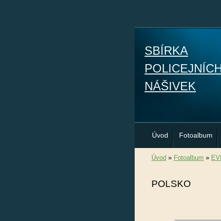
SBÍRKA
POLICEJNÍC
NÁŠIVEK
Úvod
Fotoalbum
Úvod
»
Fotoalbum
»
EV
POLSKO