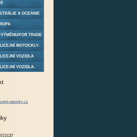
IE
STRÁLIE A OCEÁNIE
ROPA
 VÝMĚNU/FOR TRADE
LICEJNÍ MOTOCKLY-
DELY
LICEJNÍ VOZIDLA
LICEJNÍ VOZIDLA-
DELY
kt
cejni-nasivky.cz
iky
572137