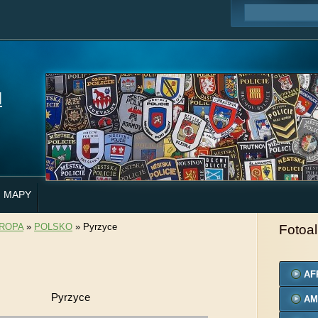
H
MAPY
ROPA
»
POLSKO
»
Pyrzyce
Fotoa
AF
Pyrzyce
AM