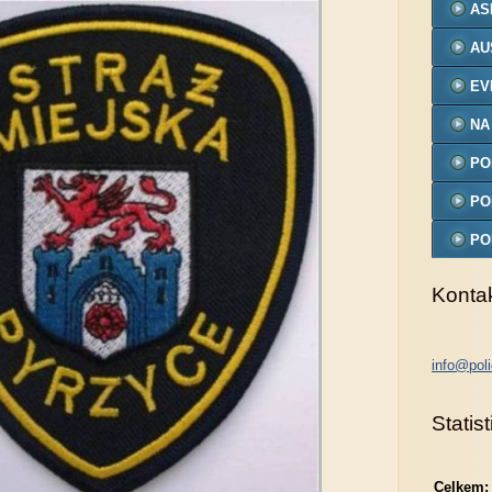
AS
AU
EV
NA
PO
MO
PO
PO
MO
Konta
info@poli
Statist
Celkem: