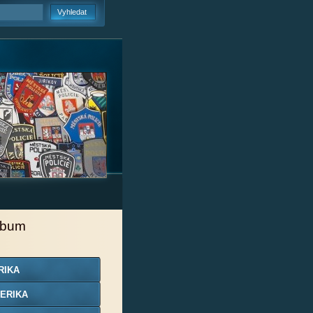
lbum
RIKA
ERIKA