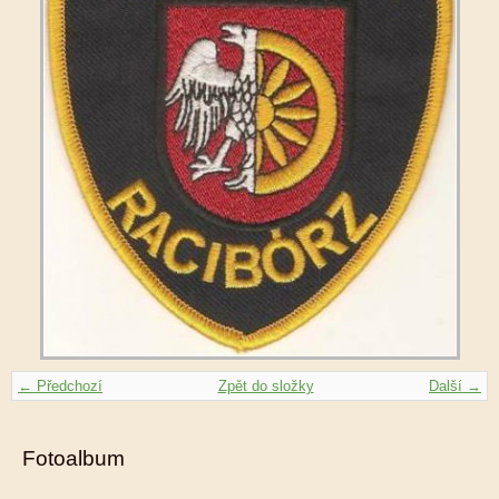
← Předchozí
Zpět do složky
Další →
Fotoalbum