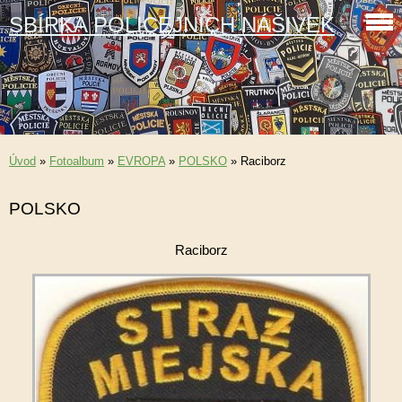
SBÍRKA POLICEJNÍCH NÁŠIVEK
Úvod
»
Fotoalbum
»
EVROPA
»
POLSKO
»
Raciborz
POLSKO
Raciborz